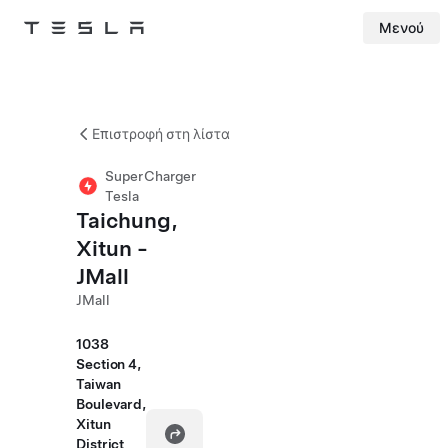
Μενού
Tesla
Skip to main content
Επιστροφή στη λίστα
SuperCharger
Tesla
Taichung,
Xitun -
JMall
JMall
1038
Section 4,
Taiwan
Boulevard,
Xitun
District