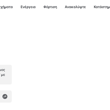
χήματα
Ενέργεια
Φόρτιση
Ανακαλύψτε
Κατάστη
μος
V με