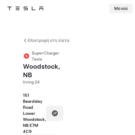
Μενού
Tesla
Skip to main content
Επιστροφή στη λίστα
SuperCharger
Tesla
Woodstock,
NB
Irving 24
151
Beardsley
Road
Lower
Woodstock,
NB E7M
4C9