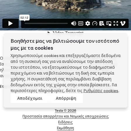
Βοηθήστε μας να βελτιώσουμε τον ιστότοπό
μας με τα cookies
Χρησιμοποιούμε cookies και επεξεργαζόμαστε δεδομένα
Ο μεγαλύτερος Εικονικός Σταθμός Ηλεκτροπαραγωγής στην
από τη συσκευή σας για να αναλύσουμε την απόδοση
Ιαπωνία, το Miyakojima VPP, συμβάλλει στη σταθερή παροχή
του ιστοτόπου, να εξατομικεύσουμε το διαφημιστικό
ηλεκτρικής ενέργεις και έχει ως στόχο την επίτευξη 49%
περιεχόμενο και να βελτιώσουμε τη δική σας εμπειρία
ανανεώσιμης ενέργειας στο νησί μέχρι το 2050.
χρήσης. Η συγκατάθεσή σας περιλαμβάνει διαβίβαση
δεδομένων εκτός της χώρας στην οποία βρίσκεστε. Για
Ετικέτες:
Energy
,
Solar
,
Solar Energy
,
Powerwall
,
Virtual Power Plant
περισσότερες πληροφορίες, δείτε τις
Ρυθμίσεις cookies
.
Αποδέχομαι
Απόρριψη
Tesla ©
2026
Προστασία απορρήτου και Νομικές υποχρεώσεις
Μενού υποσέλιδου
Ειδήσεις
Εκμάθηση