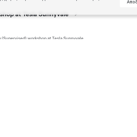
Απο
kshop at Tesla Sunnyvale
g (Supervised) workshop at Tesla Sunnyvale
kshop at Tesla Santana Row
g (Supervised) workshop at Tesla Santana Row
kshop at Tesla Los Gatos
g (Supervised) workshop at Tesla Los Gatos