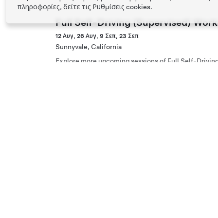
πληροφορίες, δείτε τις
Ρυθμίσεις cookies
.
Full Self-Driving (Supervised) Wor
12 Αυγ, 26 Αυγ, 9 Σεπ, 23 Σεπ
Sunnyvale, California
Explore more upcoming sessions of Full Self-Drivin
Full Self-Driving (Supervised) Wor
12 Αυγ, 26 Αυγ, 9 Σεπ, 23 Σεπ
San Jose, California
Explore more upcoming sessions of Full Self-Drivin
Full Self-Driving (Supervised) Wor
16 Αυγ, 30 Αυγ, 13 Σεπ, 27 Σεπ
Los Gatos, California
Explore more upcoming sessions of Full Self-Drivin