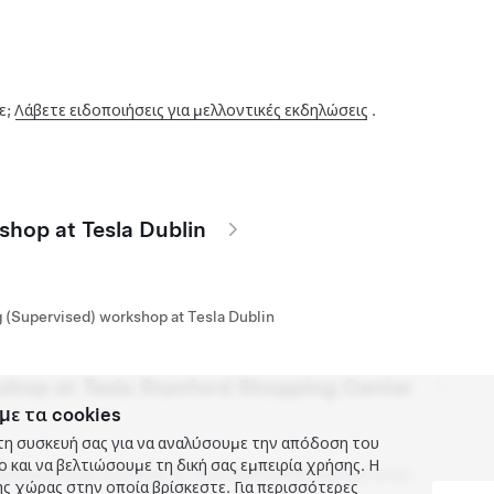
ε;
Λάβετε ειδοποιήσεις για μελλοντικές εκδηλώσεις
.
shop at Tesla Dublin
g (Supervised) workshop at Tesla Dublin
kshop at Tesla Stanford Shopping Center
με τα cookies
τη συσκευή σας για να αναλύσουμε την απόδοση του
και να βελτιώσουμε τη δική σας εμπειρία χρήσης. Η
g (Supervised) workshop at Tesla Stanford Shopping Center
ς χώρας στην οποία βρίσκεστε. Για περισσότερες