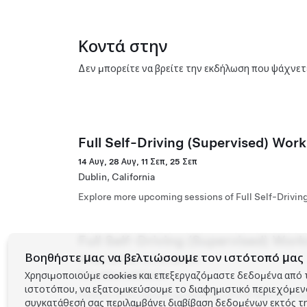
Κοντά στην
Δεν μπορείτε να βρείτε την εκδήλωση που ψάχνετ
Full Self-Driving (Supervised) Work
14 Αυγ, 28 Αυγ, 11 Σεπ, 25 Σεπ
Dublin, California
Explore more upcoming sessions of Full Self-Drivin
Full Self-Driving (Supervised) Wor
Βοηθήστε μας να βελτιώσουμε τον ιστότοπό μας 
15 Αυγ, 29 Αυγ, 12 Σεπ, 26 Σεπ
Palo Alto, California
Χρησιμοποιούμε cookies και επεξεργαζόμαστε δεδομένα από 
ιστοτόπου, να εξατομικεύσουμε το διαφημιστικό περιεχόμενο 
Explore more upcoming sessions of Full Self-Drivin
συγκατάθεσή σας περιλαμβάνει διαβίβαση δεδομένων εκτός τη