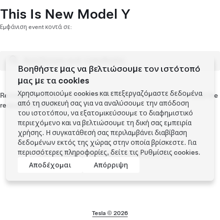
This Is New Model Y
Εμφάνιση event κοντά σε:
Βοηθήστε μας να βελτιώσουμε τον ιστότοπό
μας με τα cookies
Χρησιμοποιούμε cookies και επεξεργαζόμαστε δεδομένα
Reimagined design. Elevated interior. Quieter ride. Join us to meet the
από τη συσκευή σας για να αναλύσουμε την απόδοση
redesigned Model Y.
του ιστοτόπου, να εξατομικεύσουμε το διαφημιστικό
περιεχόμενο και να βελτιώσουμε τη δική σας εμπειρία
χρήσης. Η συγκατάθεσή σας περιλαμβάνει διαβίβαση
δεδομένων εκτός της χώρας στην οποία βρίσκεστε. Για
περισσότερες πληροφορίες, δείτε τις
Ρυθμίσεις cookies
.
Δεν υπάρχουν προσεχείς εκδηλώσεις κοντά
Αποδέχομαι
Απόρριψη
Tesla © 2026