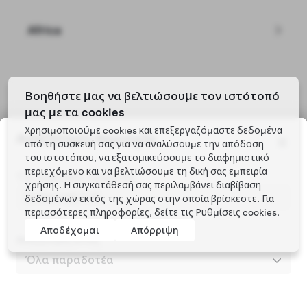
Africa
Tesla © 2026
Βοηθήστε μας να βελτιώσουμε τον ιστότοπό
μας με τα cookies
Προστασία απορρήτου και Νομικές υποχρεώσεις
Χρησιμοποιούμε cookies και επεξεργαζόμαστε δεδομένα
Αναζήτηση περιοχής
από τη συσκευή σας για να αναλύσουμε την απόδοση
του ιστοτόπου, να εξατομικεύσουμε το διαφημιστικό
περιεχόμενο και να βελτιώσουμε τη δική σας εμπειρία
Τ.Κ. εγγραφής οχήματος
χρήσης. Η συγκατάθεσή σας περιλαμβάνει διαβίβαση
δεδομένων εκτός της χώρας στην οποία βρίσκεστε. Για
περισσότερες πληροφορίες, δείτε τις
Ρυθμίσεις cookies
.
Αποδέχομαι
Απόρριψη
Αναζήτηση εντός