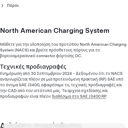
Πόροι
Φύλλο δεδομένων Wall Connector - Ευρώπη (Deutsch)
Φύλλο δεδομένων Wall Connector - Ευρώπη (English)
Φύλλο δεδομένων Wall Connector - Ευρώπη (Español)
Φύλλο δεδομένων Wall Connector - Ευρώπη (Français)
North American Charging System
Φύλλο δεδομένων Wall Connector - Ευρώπη (Italiano)
Φύλλο δεδομένων Wall Connector - Ευρώπη
Μάθετε για την υλοποίηση του προτύπου North American Charging
(Nederlands)
System (NACS) και βρείτε πρόσθετους πόρους για το
Φύλλο δεδομένων Wall Connector - Ευρώπη (Norsk)
βορειοαμερικανικό connector φόρτισης DC.
Φύλλο δεδομένων Wall Connector - Ευρώπη (Slovenski)
Φύλλο δεδομένων Wall Connector - Μέση Ανατολή
Τεχνικές προδιαγραφές
(עִבְרִית)
Ενημέρωση από 30 Σεπτεμβρίου 2024 - Δεδομένου ότι το NACS
αναγνωρίζεται πλέον σε μια προτεινόμενη πρακτική (RP) SAE υπό
το όνομα SAE J3400, αφαιρέσαμε τις τεχνικές προδιαγραφές και
την CAD από τον ιστότοπό μας. Τα αρχεία σχεδίασης και
προδιαγραφών είναι πλέον
διαθέσιμα στο SAE J3400 RP
.
Δηλώσεις συμμόρφωσης