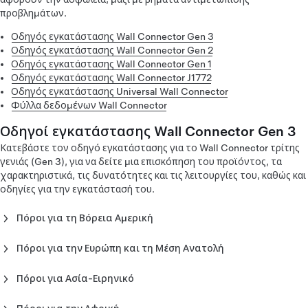
Ευρώπη (Română)
προβλημάτων.
Εγχειρίδιο κατόχου Corded Mobile Connector Gen 1 -
Ευρώπη (Suomi)
Οδηγός εγκατάστασης Wall Connector Gen 3
Εγχειρίδιο κατόχου Corded Mobile Connector Gen 1 -
Οδηγός εγκατάστασης Wall Connector Gen 2
Ευρώπη (Svenska)
Οδηγός εγκατάστασης Wall Connector Gen 1
Εγχειρίδιο κατόχου Corded Mobile Connector Gen 1 -
Οδηγός εγκατάστασης Wall Connector J1772
Ευρώπη (Slovenščina)
Οδηγός εγκατάστασης Universal Wall Connector
Εγχειρίδιο κατόχου Corded Mobile Connector Gen 1 -
Φύλλα δεδομένων Wall Connector
Ευρώπη (Ελληνικά)
Οδηγοί εγκατάστασης Wall Connector Gen 3
Κατεβάστε τον οδηγό εγκατάστασης για το Wall Connector τρίτης
γενιάς (Gen 3), για να δείτε μια επισκόπηση του προϊόντος, τα
χαρακτηριστικά, τις δυνατότητες και τις λειτουργίες του, καθώς και
οδηγίες για την εγκατάστασή του.
Πόροι για τη Βόρεια Αμερική
Οδηγός εγκατάστασης Wall Connector Gen 3 - Βόρεια
Αμερική (English)
Πόροι για την Ευρώπη και τη Μέση Ανατολή
Οδηγός εγκατάστασης Wall Connector Gen 3 - Βόρεια
Οδηγός εγκατάστασης Wall Connector Gen 3 - Ευρώπη
Αμερική (Español)
(Čeština)
Πόροι για Ασία-Ειρηνικό
Οδηγός εγκατάστασης Wall Connector Gen 3 - Βόρεια
Οδηγός εγκατάστασης Wall Connector Gen 3 - Ευρώπη
Οδηγός εγκατάστασης Wall Connector Gen 3 -
Αμερική (Français)
(Dansk)
Αυστραλία (English)