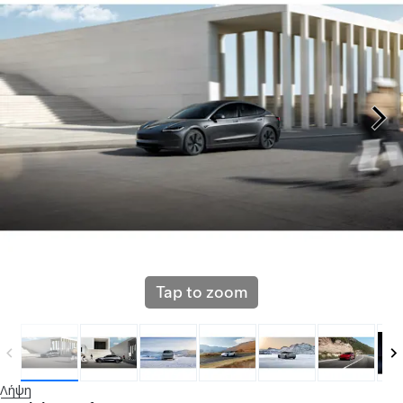
Tap to zoom
Λήψη