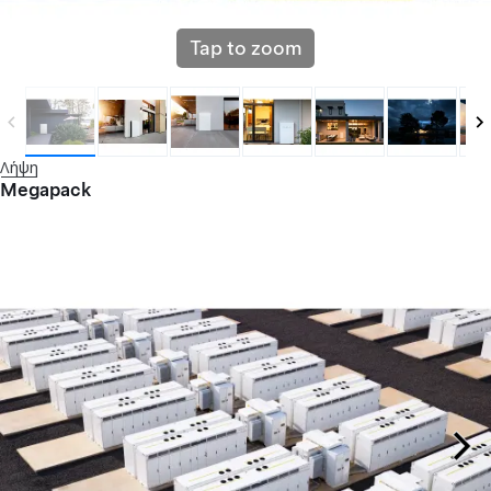
Tap to zoom
Λήψη
Megapack