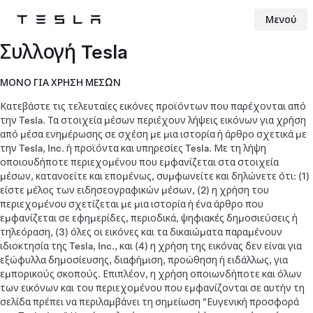
Μενού
Tesla
Skip to main content
Συλλογή Tesla
ΜΟΝΟ ΓΙΑ ΧΡΗΣΗ ΜΕΣΩΝ
Κατεβάστε τις τελευταίες εικόνες προϊόντων που παρέχονται από
την Tesla. Τα στοιχεία μέσων περιέχουν λήψεις εικόνων για χρήση
από μέσα ενημέρωσης σε σχέση με μια ιστορία ή άρθρο σχετικά με
την Tesla, Inc. ή προϊόντα και υπηρεσίες Tesla. Με τη λήψη
οποιουδήποτε περιεχομένου που εμφανίζεται στα στοιχεία
μέσων, κατανοείτε και επομένως, συμφωνείτε και δηλώνετε ότι: (1)
είστε μέλος των ειδησεογραφικών μέσων, (2) η χρήση του
περιεχομένου σχετίζεται με μια ιστορία ή ένα άρθρο που
εμφανίζεται σε εφημερίδες, περιοδικά, ψηφιακές δημοσιεύσεις ή
τηλεόραση, (3) όλες οι εικόνες και τα δικαιώματα παραμένουν
ιδιοκτησία της Tesla, Inc., και (4) η χρήση της εικόνας δεν είναι για
εξώφυλλα δημοσίευσης, διαφήμιση, προώθηση ή ειδάλλως, για
εμπορικούς σκοπούς. Επιπλέον, η χρήση οποιωνδήποτε και όλων
των εικόνων και του περιεχομένου που εμφανίζονται σε αυτήν τη
σελίδα πρέπει να περιλαμβάνει τη σημείωση "Ευγενική προσφορά