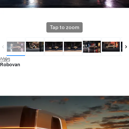
Tap to zoom
Λήψη
Robovan