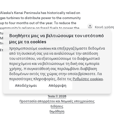
Alaska’s Kenai Peninsula has historically relied on
gas turbines to distribute power to the community
up to four months out of the year. To reduce the
Κοινή χρήση
community’s reliance on fossil fuels to power the
turbines, Homer Electric installed 37 Tesla
Βοηθήστε μας να βελτιώσουμε τον ιστότοπό
Megapacks, providing grid stability even in
μας με τα cookies
freezing temperatures.
Χρησιμοποιούμε cookies και επεξεργαζόμαστε δεδομένα
Ετικέτες:
Energy
,
Solar
,
Solar Energy
,
V3 superchargers
από τη συσκευή σας για να αναλύσουμε την απόδοση
του ιστοτόπου, να εξατομικεύσουμε το διαφημιστικό
περιεχόμενο και να βελτιώσουμε τη δική σας εμπειρία
χρήσης. Η συγκατάθεσή σας περιλαμβάνει διαβίβαση
δεδομένων εκτός της χώρας στην οποία βρίσκεστε. Για
περισσότερες πληροφορίες, δείτε τις
Ρυθμίσεις cookies
.
Αποδέχομαι
Απόρριψη
Tesla ©
2026
Προστασία απορρήτου και Νομικές υποχρεώσεις
Μενού υποσέλιδου
Ειδήσεις
Εκμάθηση