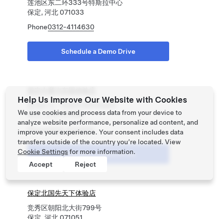
莲池区东二环333号特斯拉中心
保定, 河北 071033
Phone
0312-4114630
Schedule a Demo Drive
保定中冀汽车园体验店
Help Us Improve Our Website with Cookies
莲池区七一东路民营科技园内
We use cookies and process data from your device to
保定, 河北 071028
analyze website performance, personalize ad content, and
Phone
0312-4114895
improve your experience. Your consent includes data
transfers outside of the country you’re located. View
Cookie Settings
for more information.
Schedule a Demo Drive
Accept
Reject
保定北国先天下体验店
竞秀区朝阳北大街799号
保定, 河北 071051