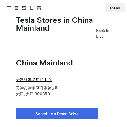
Menu
Tesla
Skip to main content
Tesla Stores in China
Mainland
Back to
List
China Mainland
天津旺港特斯拉中心
天津市津南区旺港路5号
天津, 天津 300350
Schedule a Demo Drive