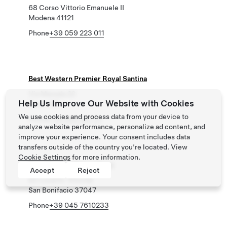
68 Corso Vittorio Emanuele II
Modena 41121
Phone
+39 059 223 011
Best Western Premier Royal Santina
Via Marsala 22
Help Us Improve Our Website with Cookies
Roma 185
We use cookies and process data from your device to
Phone
+39 064 487 51
analyze website performance, personalize ad content, and
improve your experience. Your consent includes data
transfers outside of the country you’re located. View
Cookie Settings
for more information.
Best Western Soave Hotel
Accept
Reject
82 Localitö Ritonda
San Bonifacio 37047
Phone
+39 045 7610233