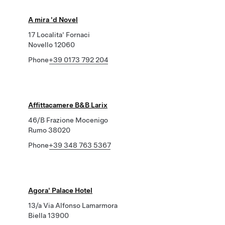
A mira 'd Novel
17 Localita' Fornaci
Novello 12060
Phone
+39 0173 792 204
Affittacamere B&B Larix
46/B Frazione Mocenigo
Rumo 38020
Phone
+39 348 763 5367
Agora' Palace Hotel
13/a Via Alfonso Lamarmora
Biella 13900