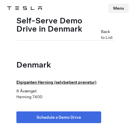
Menu
Tesla
Skip to main content
Self-Serve Demo
Drive in Denmark
Back
to List
Denmark
Elgiganten Herning (selvbetjent prøvetur)
6 Åvænget
Herning 7400
Schedule a Demo Drive