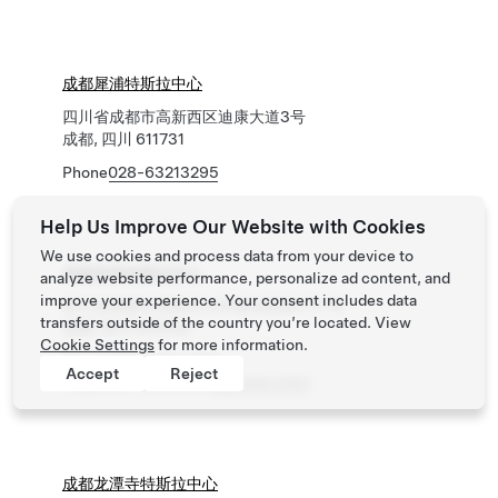
成都犀浦特斯拉中心
四川省成都市高新西区迪康大道3号
成都, 四川 611731
Phone
028-63213295
Help Us Improve Our Website with Cookies
We use cookies and process data from your device to
成都高新特斯拉中心
analyze website performance, personalize ad content, and
improve your experience. Your consent includes data
四川省成都市高新区火车南站西路1777号
transfers outside of the country you’re located. View
成都, 四川 610042
Cookie Settings
for more information.
Phone
028-62941300
Accept
Reject
Roadside Assistance
400 910 0707
成都龙潭寺特斯拉中心