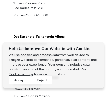
1 Elvis-Presley-Platz
Bad Nauheim 61231
Phone
+49 6032 3030
Das Burghotel Falkenstein Allgau
1 Auf dem Falkenstein
Help Us Improve Our Website with Cookies
Pfronten 87459
We use cookies and process data from your device to
Phone
+49 8363 914540
analyze website performance, personalize ad content, and
improve your experience. Your consent includes data
transfers outside of the country you’re located. View
Cookie Settings
for more information.
Das Freiberg Romantik Hotel
Accept
Reject
21 Freibergstrasse
Oberstdorf 87561
Phone
+49 8322 96780