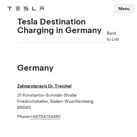
Menu
Tesla
Skip to main content
Tesla Destination
Charging in Germany
Back
to List
Germany
Zahnarztpraxis Dr. Treichel
31 Konstantin-Schmäh-Straße
Friedrichshafen, Baden-Wuerttemberg
88045
Phone
+49754134461