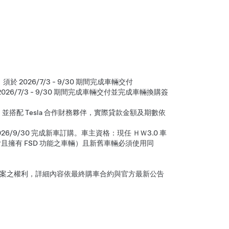
，須於 2026/7/3 - 9/30 期間完成車輛交付
2026/7/3 - 9/30 期間完成車輛交付並完成車輛換購簽
搭配 Tesla 合作財務夥伴，實際貸款金額及期數依
 2026/9/30 完成新車訂購。車主資格：現任 ＨＷ3.0 車
付且擁有 FSD 功能之車輛）且新舊車輛必須使用同
遇方案之權利，詳細內容依最終購車合約與官方最新公告