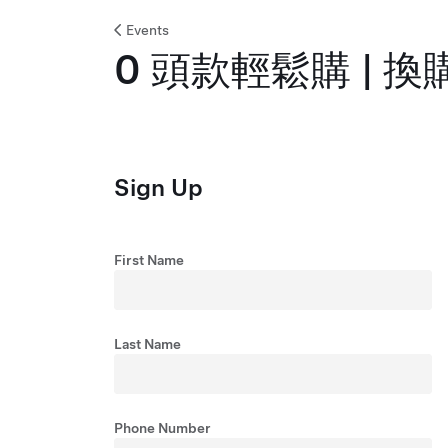
Events
0 頭款輕鬆購 | 
Sign Up
First Name
Last Name
Phone Number