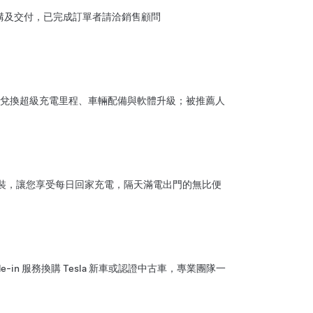
成車輛訂購及交付，已完成訂單者請洽銷售顧問
兌換超級充電里程、車輛配備與軟體升級；被推薦人
、安裝，讓您享受每日回家充電，隔天滿電出門的無比便
de-in 服務換購 Tesla 新車或認證中古車，專業團隊一