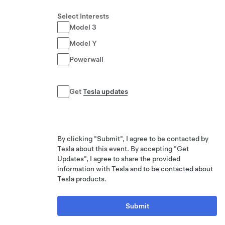
Select Interests
Model 3
Model Y
Powerwall
Get
Tesla updates
By clicking "Submit", I agree to be contacted by
Tesla about this event. By accepting "Get
Updates", I agree to share the provided
information with Tesla and to be contacted about
Tesla products.
Submit