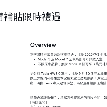
換購補貼限時禮遇
Overview
本季限時推出 0 頭款購車禮遇，凡於 2026/7/3 
Model 3 及 Model Y 全車系皆可 0 頭款入主
不限原車品牌，換購 Model 3 皆可享 3 萬元
另針對 Tesla HW3.0 車主，凡於 9 月 30 前
以上方案均可疊加當季家用充電安裝規劃的「滿電出
出，將由 Tesla 專人致電聯繫，為您量身規劃優
請務必於
評論
欄位，填寫方便聯繫您的時段區間，如
| 時段區間 |