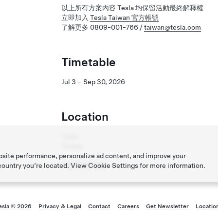
以上所有方案內容 Tesla 均保留活動最終解釋權
立即加入
Tesla Taiwan 官方帳號
了解更多 0809-001-766 /
taiwan@tesla.com
Timetable
Jul 3 – Sep 30, 2026
Location
Tesla
Taiwan
bsite performance, personalize ad content, and improve your
Get Directions
 country you’re located. View
Cookie Settings
for more information.
esla © 2026
Privacy & Legal
Contact
Careers
Get Newsletter
Locatio