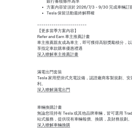
銀行審核條件為準
方案內容皆須於 2026/7/3 - 9/30 完
Tesla 保留活動最終解釋權
------------------------
【更多當季方案內容】
Refer and Earn 車主推薦計畫
車主推薦親友成為車主，即可獲得高額獎勵積分，以
享指定車款購車優惠禮遇
深入瞭解車主推薦計畫
滿電出門套裝
Tesla 家用壁掛式充電設備，認證廠商客製規劃
利。
深入瞭解滿電出門
車輛換購計畫
無論您現持有 Tesla 或其他品牌車輛，皆可選用 Tra
站式服務，提供現有車輛報價、換購，及財務規劃。
深入瞭解車輛換購