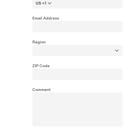
US +1
Email Address
Region
ZIP Code
Comment