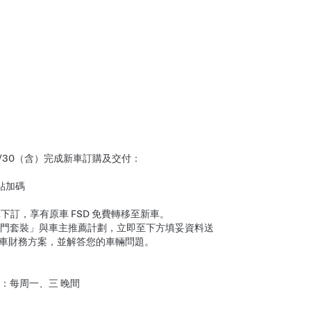
至 9/30（含）完成新車訂購及交付：
補貼加碼
完成新車下訂，享有原車 FSD 免費轉移至新車。
門套裝」與車主推薦計劃，立即至下方填妥資料送
惠購車財務方案，並解答您的車輛問題。
：每周一、三 晚間