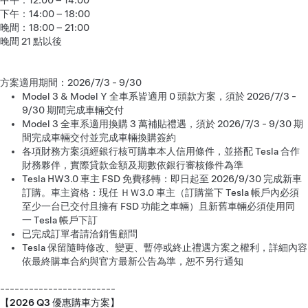
中午：12:00 – 14:00
下午：14:00 – 18:00
晚間：18:00 – 21:00
晚間 21 點以後
方案適用期間：2026/7/3 - 9/30
Model 3 & Model Y 全車系皆適用 0 頭款方案，須於 2026/7/3 -
9/30 期間完成車輛交付
Model 3 全車系適用換購 3 萬補貼禮遇，須於 2026/7/3 - 9/30 期
間完成車輛交付並完成車輛換購簽約
各項財務方案須經銀行核可購車本人信用條件，並搭配 Tesla 合作
財務夥伴，實際貸款金額及期數依銀行審核條件為準
Tesla HW3.0 車主 FSD 免費移轉：即日起至 2026/9/30 完成新車
訂購。車主資格：現任 ＨＷ3.0 車主（訂購當下 Tesla 帳戶內必須
至少一台已交付且擁有 FSD 功能之車輛）且新舊車輛必須使用同
一 Tesla 帳戶下訂
已完成訂單者請洽銷售顧問
Tesla 保留隨時修改、變更、暫停或終止禮遇方案之權利，詳細內容
依最終購車合約與官方最新公告為準，恕不另行通知
------------------------
【2026 Q3 優惠購車方案】