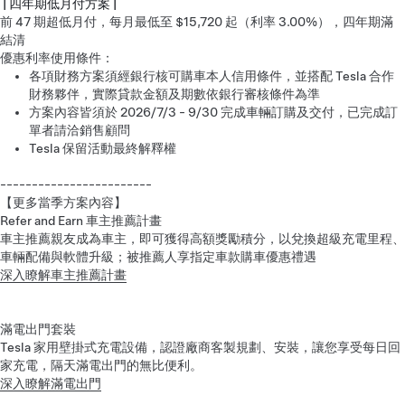
| 四年期低月付方案 |
前 47 期超低月付，每月最低至 $15,720 起（利率 3.00%），四年期滿
結清
優惠利率使用條件：
各項財務方案須經銀行核可購車本人信用條件，並搭配 Tesla 合作
財務夥伴，實際貸款金額及期數依銀行審核條件為準
方案內容皆須於 2026/7/3 - 9/30 完成車輛訂購及交付，已完成訂
單者請洽銷售顧問
Tesla 保留活動最終解釋權
------------------------
【更多當季方案內容】
Refer and Earn 車主推薦計畫
車主推薦親友成為車主，即可獲得高額獎勵積分，以兌換超級充電里程、
車輛配備與軟體升級；被推薦人享指定車款購車優惠禮遇
深入瞭解車主推薦計畫
滿電出門套裝
Tesla 家用壁掛式充電設備，認證廠商客製規劃、安裝，讓您享受每日回
家充電，隔天滿電出門的無比便利。
深入瞭解滿電出門