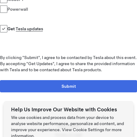
Powerwall
Get
Tesla updates
By clicking "Submit", I agree to be contacted by Tesla about this event.
By accepting "Get Updates", I agree to share the provided information
with Tesla and to be contacted about Tesla products.
Submit
Help Us Improve Our Website with Cookies
We use cookies and process data from your device to
analyse website performance, personalize ad content, and
Tesla © 2026
improve your experience. View
Cookie Settings
for more
Privacy & Legal
information.