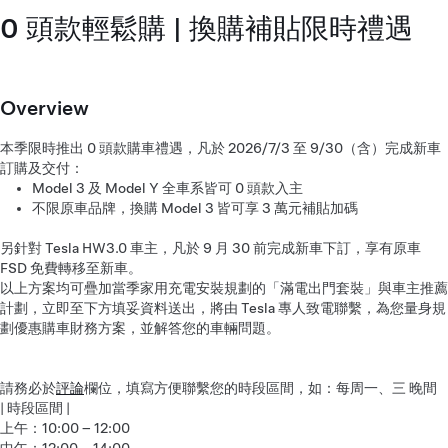
0 頭款輕鬆購 | 換購補貼限時禮遇
Overview
本季限時推出 0 頭款購車禮遇，凡於 2026/7/3 至 9/30（含）完成新車
訂購及交付：
Model 3 及 Model Y 全車系皆可 0 頭款入主
不限原車品牌，換購 Model 3 皆可享 3 萬元補貼加碼
另針對 Tesla HW3.0 車主，凡於 9 月 30 前完成新車下訂，享有原車
FSD 免費轉移至新車。
以上方案均可疊加當季家用充電安裝規劃的「滿電出門套裝」與車主推薦
計劃，立即至下方填妥資料送出，將由 Tesla 專人致電聯繫，為您量身規
劃優惠購車財務方案，並解答您的車輛問題。
請務必於
評論
欄位，填寫方便聯繫您的時段區間，如：每周一、三 晚間
| 時段區間 |
上午：10:00 – 12:00