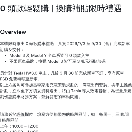
0 頭款輕鬆購 | 換購補貼限時禮遇
Overview
本季限時推出 0 頭款購車禮遇，凡於 2026/7/3 至 9/30（含）完成新車
訂購及交付：
Model 3 及 Model Y 全車系皆可 0 頭款入主
不限原車品牌，換購 Model 3 皆可享 3 萬元補貼加碼
另針對 Tesla HW3.0 車主，凡於 9 月 30 前完成新車下訂，享有原車
FSD 免費轉移至新車。
以上方案均可疊加當季家用充電安裝規劃的「滿電出門套裝」與車主推薦
計劃，立即至下方填妥資料送出，將由 Tesla 專人致電聯繫，為您量身規
劃優惠購車財務方案，並解答您的車輛問題。
請務必於
評論
欄位，填寫方便聯繫您的時段區間，如：每周一、三 晚間
| 時段區間 |
上午：10:00 – 12:00