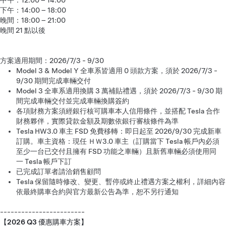
中午：12:00 – 14:00
下午：14:00 – 18:00
晚間：18:00 – 21:00
晚間 21 點以後
方案適用期間：2026/7/3 - 9/30
Model 3 & Model Y 全車系皆適用 0 頭款方案，須於 2026/7/3 -
9/30 期間完成車輛交付
Model 3 全車系適用換購 3 萬補貼禮遇，須於 2026/7/3 - 9/30 期
間完成車輛交付並完成車輛換購簽約
各項財務方案須經銀行核可購車本人信用條件，並搭配 Tesla 合作
財務夥伴，實際貸款金額及期數依銀行審核條件為準
Tesla HW3.0 車主 FSD 免費移轉：即日起至 2026/9/30 完成新車
訂購。車主資格：現任 ＨＷ3.0 車主（訂購當下 Tesla 帳戶內必須
至少一台已交付且擁有 FSD 功能之車輛）且新舊車輛必須使用同
一 Tesla 帳戶下訂
已完成訂單者請洽銷售顧問
Tesla 保留隨時修改、變更、暫停或終止禮遇方案之權利，詳細內容
依最終購車合約與官方最新公告為準，恕不另行通知
------------------------
【2026 Q3 優惠購車方案】