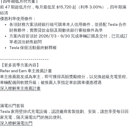
| 四年期低月付方案 |
前 47 期超低月付，每月最低至 $15,720 起（利率 3.00%），四年期滿
結清
優惠利率使用條件：
各項財務方案須經銀行核可購車本人信用條件，並搭配 Tesla 合作
財務夥伴，實際貸款金額及期數依銀行審核條件為準
方案內容皆須於 2026/7/3 - 9/30 完成車輛訂購及交付，已完成訂
單者請洽銷售顧問
Tesla 保留活動最終解釋權
------------------------
【更多當季方案內容】
Refer and Earn 車主推薦計畫
車主推薦親友成為車主，即可獲得高額獎勵積分，以兌換超級充電里程、
車輛配備與軟體升級；被推薦人享指定車款購車優惠禮遇
深入瞭解車主推薦計畫
滿電出門套裝
Tesla 家用壁掛式充電設備，認證廠商客製規劃、安裝，讓您享受每日回
家充電，隔天滿電出門的無比便利。
深入瞭解滿電出門