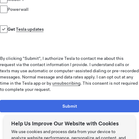
Powerwall
Get
Tesla updates
By clicking "Submit", I authorize Tesla to contact me about this
request via the contact information I provide. I understand calls or
texts may use automatic or computer-assisted dialing or pre-recorded
messages. Normal message and data rates apply. I can opt out at any
time in the Tesla app or by
unsubscribing
. This consent is not required
to complete your request.
Submit
Help Us Improve Our Website with Cookies
We use cookies and process data from your device to
analyze website performance, personalize ad content, and