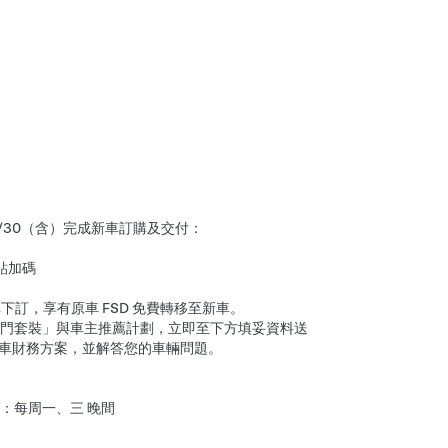
至 9/30（含）完成新車訂購及交付：
補貼加碼
完成新車下訂，享有原車 FSD 免費轉移至新車。
門套裝」與車主推薦計劃，立即至下方填妥資料送
惠購車財務方案，並解答您的車輛問題。
：每周一、三 晚間