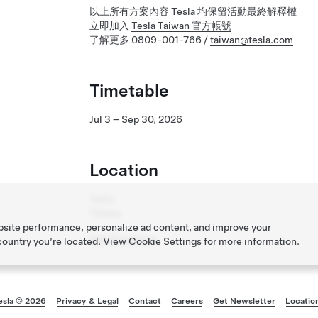
以上所有方案內容 Tesla 均保留活動最終解釋權
立即加入
Tesla Taiwan 官方帳號
了解更多 0809-001-766 /
taiwan@tesla.com
Timetable
Jul 3 – Sep 30, 2026
Location
Tesla
Taiwan
bsite performance, personalize ad content, and improve your
Get Directions
 country you’re located. View
Cookie Settings
for more information.
esla © 2026
Privacy & Legal
Contact
Careers
Get Newsletter
Locatio