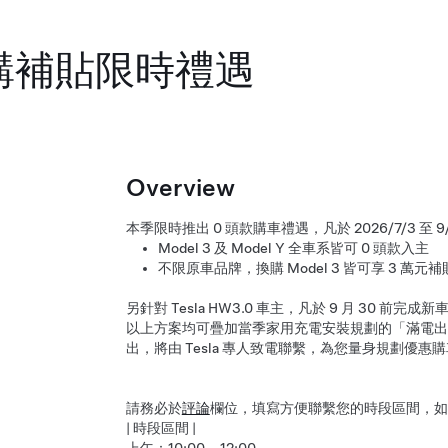
換購補貼限時禮遇
Overview
本季限時推出 0 頭款購車禮遇，凡於 2026/7/3 
Model 3 及 Model Y 全車系皆可 0 頭款入主
不限原車品牌，換購 Model 3 皆可享 3 萬元
另針對 Tesla HW3.0 車主，凡於 9 月 30 前
以上方案均可疊加當季家用充電安裝規劃的「滿電出
出，將由 Tesla 專人致電聯繫，為您量身規劃優
請務必於
評論
欄位，填寫方便聯繫您的時段區間，如
| 時段區間 |