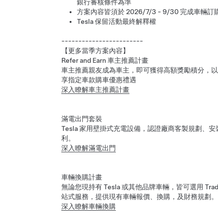
銀行審核條件為準
方案內容皆須於 2026/7/3 - 9/30 完
Tesla 保留活動最終解釋權
------------------------
【更多當季方案內容】
Refer and Earn 車主推薦計畫
車主推薦親友成為車主，即可獲得高額獎勵積分，以
享指定車款購車優惠禮遇
深入瞭解車主推薦計畫
滿電出門套裝
Tesla 家用壁掛式充電設備，認證廠商客製規劃
利。
深入瞭解滿電出門
車輛換購計畫
無論您現持有 Tesla 或其他品牌車輛，皆可選用 Tra
站式服務，提供現有車輛報價、換購，及財務規劃。
深入瞭解車輛換購