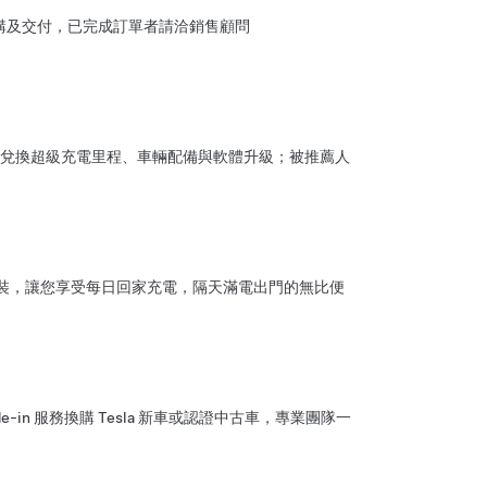
成車輛訂購及交付，已完成訂單者請洽銷售顧問
兌換超級充電里程、車輛配備與軟體升級；被推薦人
、安裝，讓您享受每日回家充電，隔天滿電出門的無比便
de-in 服務換購 Tesla 新車或認證中古車，專業團隊一