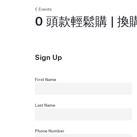
Events
0 頭款輕鬆購 | 
Sign Up
First Name
Last Name
Phone Number