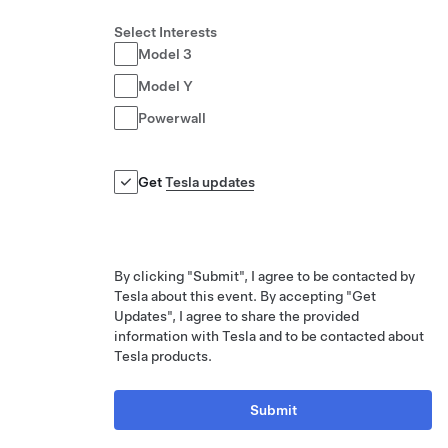
Select Interests
Model 3
Model Y
Powerwall
Get
Tesla updates
By clicking "Submit", I agree to be contacted by
Tesla about this event. By accepting "Get
Updates", I agree to share the provided
information with Tesla and to be contacted about
Tesla products.
Submit