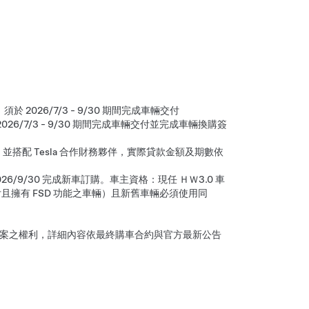
，須於 2026/7/3 - 9/30 期間完成車輛交付
2026/7/3 - 9/30 期間完成車輛交付並完成車輛換購簽
搭配 Tesla 合作財務夥伴，實際貸款金額及期數依
 2026/9/30 完成新車訂購。車主資格：現任 ＨＷ3.0 車
付且擁有 FSD 功能之車輛）且新舊車輛必須使用同
遇方案之權利，詳細內容依最終購車合約與官方最新公告