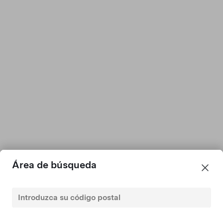
Prueba de conducción
Entrega inmediata en Valencia
Gran Autonomía Con Tracción Integral
40.000 €
•
IVA deducible
Vehículo de ocasión certificado de 2023 con 35.720 km
494 km Autonomía (est.)
Fecha de primera matriculación: 9 abr 2025
Área de búsqueda
19"
5
Pintura
Llantas
Interior
Asientos