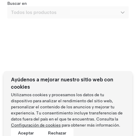
Prueba de conducción
Entrega inmediata en Valencia
Buscar en
Gran Autonomía Con Tracción Integral
40.600 €
•
IVA deducible
Ayúdenos a mejorar nuestro sitio web con
Vehículo de ocasión certificado reparado de 2023 con
33.372 km
cookies
494 km Autonomía (est.)
Utilizamos cookies y procesamos los datos de tu
Fecha de primera matriculación: 9 abr 2025
dispositivo para analizar el rendimiento del sitio web,
personalizar el contenido de los anuncios y mejorar tu
19"
5
Pintura
Llantas
Interior
Asientos
experiencia. Tu consentimiento incluye transferencias de
datos fuera del país en el que te encuentras. Consulta la
Configuración de cookies
para obtener más información.
Aceptar
Rechazar