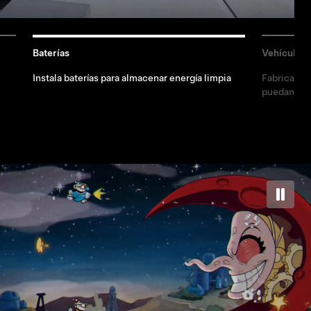
Baterías
Vehículos 
Instala baterías para almacenar energía limpia
Fabrica veh
puedan car