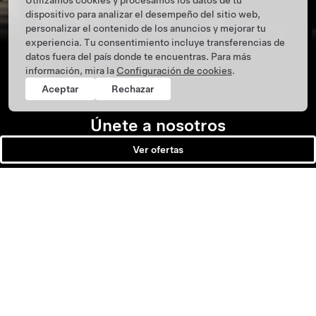
Utilizamos cookies y procesamos los datos de tu
dispositivo para analizar el desempeño del sitio web,
personalizar el contenido de los anuncios y mejorar tu
experiencia. Tu consentimiento incluye transferencias de
datos fuera del país donde te encuentras. Para más
información, mira la
Configuración de cookies
.
Aceptar
Rechazar
Únete a nosotros
Ver ofertas
1
20.4 millones de toneladas métricas equivalen a más de 48 mil millones de
millas conducidas.
Tesla ©
2026
Privacidad y legal
Menú de pie de pág
Llamadas a revisión de vehículos
Noticias