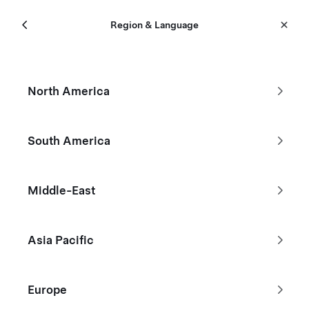
Menú
Tesla
Region & Language
Skip to main content
Inventario de Autos Nuevos
North America
Filtros
South America
Descuento de $1500
Middle-East
Asia Pacific
Europe