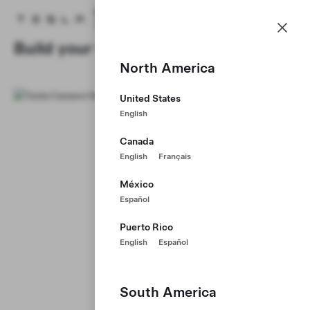
Bolsa de
Menú
Página de inicio de Tesla
Trabajo
Skip to main content
Build your Career at Tesla
North America
United States
English
Canada
English
Français
México
Español
Puerto Rico
English
Español
South America