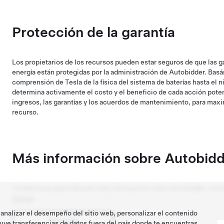
Protección de la garantía
Los propietarios de los recursos pueden estar seguros de que las 
energía están protegidas por la administración de Autobidder. Bas
comprensión de Tesla de la física del sistema de baterías hasta el n
determina activamente el costo y el beneficio de cada acción potenc
ingresos, las garantías y los acuerdos de mantenimiento, para maxim
recurso.
Más información sobre Autobid
Contáctanos para obtener más información sobre Autobidder y la 
Energy
.
 analizar el desempeño del sitio web, personalizar el contenido
Contacto
uye transferencias de datos fuera del país donde te encuentras.