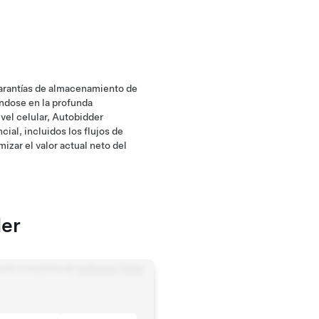
garantías de almacenamiento de
ándose en la profunda
ivel celular, Autobidder
ial, incluidos los flujos de
izar el valor actual neto del
der
suite completa de
software Tesla