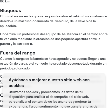
80 km.
Bloqueos
Circunstancias en las que no es posible abrir el vehículo normalmente
debido a un mal funcionamiento del vehículo, de la llave o de la
aplicación.
Cobertura: un profesional del equipo de Asistencia en el camino abrirá
tu vehículo mediante la creación de una pequeña apertura entre la
puerta y la carrocería.
Fuera del rango
Cuando la carga de la batería se haya agotado y no puedas llegar a una
estación de carga, o el vehículo haya estado desconectado durante un
período prolongado.
Cobertura: podemos ayudarte, pero este servicio no está cubierto.
Ayúdanos a mejorar nuestro sitio web con
Contacta a asistencia en el camino de Tesla
para más información o
cookies
pedir transportación.
Utilizamos cookies y procesamos los datos de tu
Cobertura adicional
dispositivo para analizar el desempeño del sitio web,
Para todos los servicios que no aparecen, contamos con el equipo
personalizar el contenido de los anuncios y mejorar tu
necesario y estamos preparados para ayudarte. Revisa nuestra
póliza
experiencia. Tu consentimiento incluye transferencias de