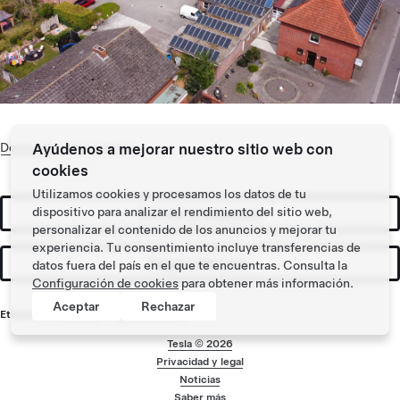
Ayúdenos a mejorar nuestro sitio web con
Descargar caso práctico
cookies
Utilizamos cookies y procesamos los datos de tu
dispositivo para analizar el rendimiento del sitio web,
Solicitar presupuesto
personalizar el contenido de los anuncios y mejorar tu
experiencia. Tu consentimiento incluye transferencias de
Seguir informado
datos fuera del país en el que te encuentras. Consulta la
Configuración de cookies
para obtener más información.
Aceptar
Rechazar
Etiquetas:
Powerwall
,
Wall Connector
Tesla ©
2026
Privacidad y legal
Menú de pie de pág
Noticias
Saber más