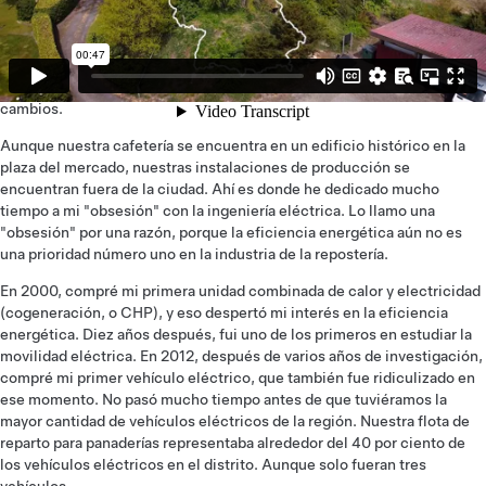
Nuestra panadería familiar, con sede en Lingen, Alemania, cerca de la
frontera con Holanda, se fundó hace 116 años. Yo ya soy la cuarta
generación, y en las últimas dos décadas he realizado bastantes
cambios.
Aunque nuestra cafetería se encuentra en un edificio histórico en la
plaza del mercado, nuestras instalaciones de producción se
encuentran fuera de la ciudad. Ahí es donde he dedicado mucho
tiempo a mi "obsesión" con la ingeniería eléctrica. Lo llamo una
"obsesión" por una razón, porque la eficiencia energética aún no es
una prioridad número uno en la industria de la repostería.
En 2000, compré mi primera unidad combinada de calor y electricidad
(cogeneración, o CHP), y eso despertó mi interés en la eficiencia
energética. Diez años después, fui uno de los primeros en estudiar la
movilidad eléctrica. En 2012, después de varios años de investigación,
compré mi primer vehículo eléctrico, que también fue ridiculizado en
ese momento. No pasó mucho tiempo antes de que tuviéramos la
mayor cantidad de vehículos eléctricos de la región. Nuestra flota de
reparto para panaderías representaba alrededor del 40 por ciento de
los vehículos eléctricos en el distrito. Aunque solo fueran tres