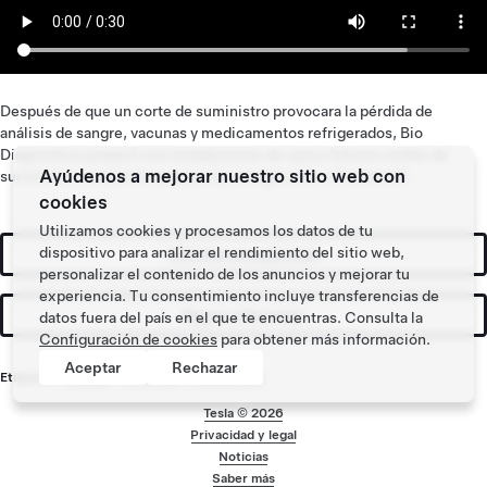
Después de que un corte de suministro provocara la pérdida de
análisis de sangre, vacunas y medicamentos refrigerados, Bio
Diagnostics preparó sus instalaciones de cara a futuros cortes de
Ayúdenos a mejorar nuestro sitio web con
suministro instalando equipos de energía solar y Powerwall.
cookies
Utilizamos cookies y procesamos los datos de tu
dispositivo para analizar el rendimiento del sitio web,
Solicitar presupuesto
personalizar el contenido de los anuncios y mejorar tu
experiencia. Tu consentimiento incluye transferencias de
Seguir informado
datos fuera del país en el que te encuentras. Consulta la
Configuración de cookies
para obtener más información.
Aceptar
Rechazar
Etiquetas:
Energía
,
Powerwall
,
Energía solar
Tesla ©
2026
Privacidad y legal
Menú de pie de pág
Noticias
Saber más