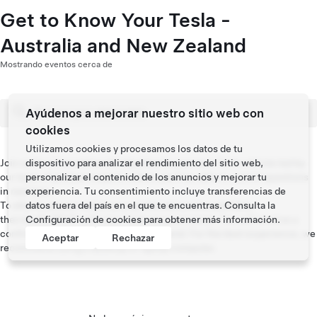
Get to Know Your Tesla -
Australia and New Zealand
Mostrando eventos cerca de
Ayúdenos a mejorar nuestro sitio web con
cookies
Utilizamos cookies y procesamos los datos de tu
Join us for a live online introduction to your new Tesla vehicle led by
dispositivo para analizar el rendimiento del sitio web,
our team of product experts where you’ll be able to submit questions
personalizar el contenido de los anuncios y mejorar tu
in real time.
experiencia. Tu consentimiento incluye transferencias de
To attend, please select your preferred session and date,
datos fuera del país en el que te encuentras. Consulta la
then kindly RSVP with your Tesla account email. You will receive a
Configuración de cookies
para obtener más información.
confirmation email with the link to attend. For the best experience, we
Aceptar
Rechazar
recommend using a desktop or laptop computer.