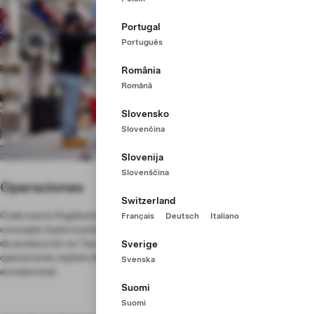
Portugal
Português
România
Română
Slovensko
Slovenčina
Slovenija
Slovenščina
Operaciones
Switzerland
Cada nueva Gigafactory ofrece un nuevo desafío operativo, desde el
Français
Deutsch
Italiano
concepto hasta la producción en masa. Tesla tiene grandes objetivos
de producción en Texas y para alcanzarlos necesitará un equipo de
Sverige
operaciones repleto de talento que desempeñe un trabajo
Svenska
excepcional.
Suomi
Suomi