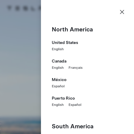
Empleo
Menú
Página de inicio de Tesla
Skip to main content
North America
United States
English
Canada
English
Français
México
Español
Puerto Rico
English
Español
South America