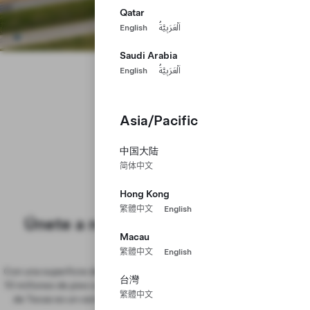
Qatar
English
اَلْعَرَبِيَّةُ
Saudi Arabia
English
اَلْعَرَبِيَّةُ
Asia/Pacific
Gigafactory
中国大陆
Austin, Texas
简体中文
Hong Kong
繁體中文
English
Únete a nosotros en nuestra sede
Macau
mundial
繁體中文
English
Con una superficie de 2500 acres a lo largo del río Colorado y más de
台灣
10 millones de pies cuadrados de superficie industrial, la Gigafactory
繁體中文
de Texas es un centro de fabricación del Model Y en EE. UU., y el