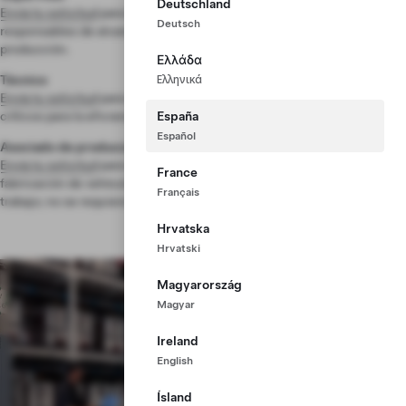
Deutschland
Envía tu solicitud
para liderar un equipo motivado de personas
Deutsch
responsables de alcanzar nuestros ambiciosos objetivos de calidad y
producción.
Ελλάδα
Técnico
Ελληνικά
Envía tu solicitud
para mejorar los dispositivos, equipos y sistemas
críticos para la eficiencia de nuestras líneas de producción.
España
Español
Asociado de producción
Envía tu solicitud
para trabajar en todas las áreas del proceso de
France
fabricación de vehículos. Se proporciona formación en el puesto de
Français
trabajo; no se requiere experiencia previa.
Hrvatska
Hrvatski
Magyarország
Magyar
Ireland
English
Ísland