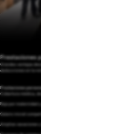
Prestaciones para empleados
Grandes ventajas desde el primer día y opciones disponibles sin
deducciones en la nómina
Prestaciones personales
Cobertura médica, dental y oftalmológica
Baja por maternidad y paternidad
Salario inicial competitivo y plan 401(k)
Amplias vacaciones y horario flexible