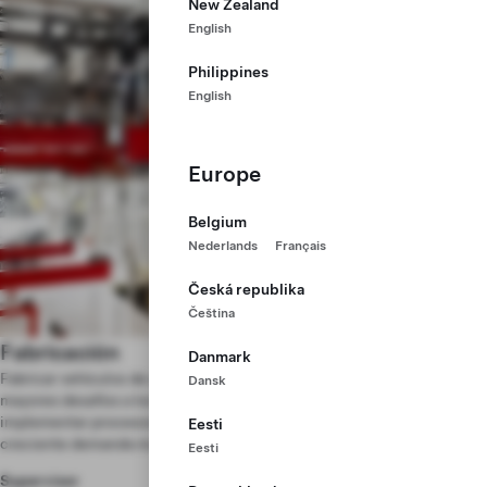
New Zealand
English
Philippines
English
Europe
Belgium
Nederlands
Français
Česká republika
Čeština
Fabricación
Danmark
Fabricar vehículos de un modo rápido, eficiente y seguro es uno de los
Dansk
mayores desafíos a los que se enfrenta nuestro equipo de fabricación:
implementar procesos de fabricación evolutivos para satisfacer la
Eesti
creciente demanda mundial.
Eesti
Supervisor