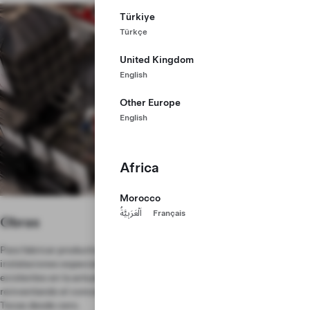
Türkiye
Türkçe
United Kingdom
English
Other Europe
English
Africa
Morocco
اَلْعَرَبِيَّةُ
Français
Obras
Para fabricar productos que se diferencien del resto, necesitamos
instalaciones especialmente diseñadas que no se parezcan a las
existentes en la actualidad. Nuestro equipo de construcción está
reinventando el concepto de fábrica para construir la Gigafactory de
Texas desde cero.