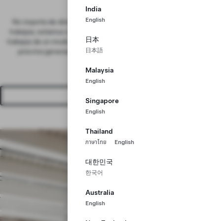
hogar de Cybertruck.
India
English
No importa de dónde vengas, dónde estudiaste o en qué sector
trabajas; estamos contratando a personas de todos los niveles. Si
日本
trabajas de un modo excepcional, únete a nosotros para resolver la
日本語
próxima generación de desafíos de ingeniería, fabricación y
operaciones.
Malaysia
English
Ver trabajos
Singapore
English
Thailand
ภาษาไทย
English
대한민국
한국어
Australia
English