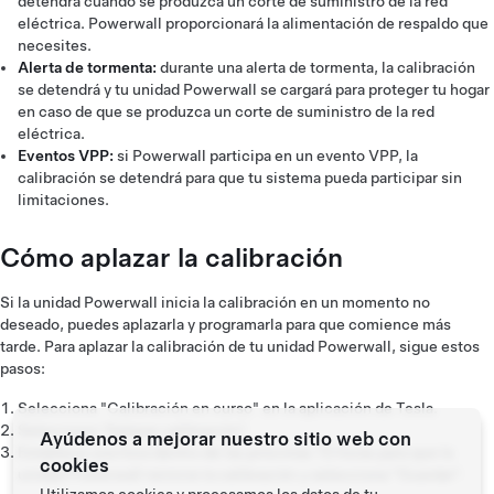
detendrá cuando se produzca un corte de suministro de la red
eléctrica. Powerwall proporcionará la alimentación de respaldo que
necesites.
Alerta de tormenta:
durante una alerta de tormenta, la calibración
se detendrá y tu unidad Powerwall se cargará para proteger tu hogar
en caso de que se produzca un corte de suministro de la red
eléctrica.
Eventos VPP:
si Powerwall participa en un evento VPP, la
calibración se detendrá para que tu sistema pueda participar sin
limitaciones.
Cómo aplazar la calibración
Si la unidad Powerwall inicia la calibración en un momento no
deseado, puedes aplazarla y programarla para que comience más
tarde. Para aplazar la calibración de tu unidad Powerwall, sigue estos
pasos:
Selecciona "Calibración en curso" en la aplicación de Tesla.
Selecciona "Aplazar calibración".
Ayúdenos a mejorar nuestro sitio web con
Establece una hora dentro de las próximas 72 horas para que la
cookies
unidad Powerwall reinicie la calibración y selecciona "Guardar".