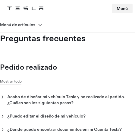
Menú
Tesla
Skip to main content
Menú de artículos
Preguntas frecuentes
Pedido realizado
Mostrar todo
Acabo de diseñar mi vehículo Tesla y he realizado el pedido.
¿Cuáles son los siguientes pasos?
Después de pedir tu vehículo,
configura una Cuenta Tesla
con
la dirección de correo electrónico utilizada para realizar el
¿Puedo editar el diseño de mi vehículo?
pedido. Completa las tareas previas a la entrega en tu Cuenta
Puedes cambiar el diseño de tu Tesla hasta el momento en que
Tesla para obtener una cita de entrega.
la factura definitiva del pedido esté disponible en tu
Cuenta
¿Dónde puedo encontrar documentos en mi Cuenta Tesla?
Tesla
.