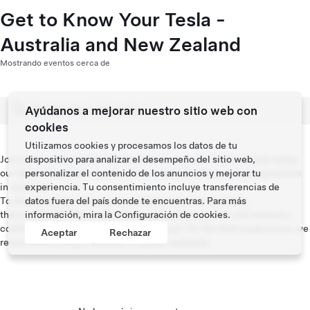
Get to Know Your Tesla -
Australia and New Zealand
Mostrando eventos cerca de
Ayúdanos a mejorar nuestro sitio web con
cookies
Utilizamos cookies y procesamos los datos de tu
Join us for a live online introduction to your new Tesla vehicle led by
dispositivo para analizar el desempeño del sitio web,
our team of product experts where you’ll be able to submit questions
personalizar el contenido de los anuncios y mejorar tu
in real time.
experiencia. Tu consentimiento incluye transferencias de
To attend, please select your preferred session and date,
datos fuera del país donde te encuentras. Para más
then kindly RSVP with your Tesla account email. You will receive a
información, mira la
Configuración de cookies
.
confirmation email with the link to attend. For the best experience, we
Aceptar
Rechazar
recommend using a desktop or laptop computer.