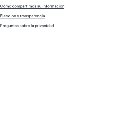
Cómo compartimos su información
Elección y transparencia
Preguntas sobre la privacidad
Tipos de información que podemos
Cómo podemos utilizar su informa
Cómo compartimos su informació
Elección y transparencia