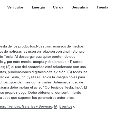
Vehículos
Energía
Carga
Descubrir
Tienda
esla de los productos.Nuestros recursos de medios
 de noticias las usen en relación con una historia o
s de Tesla. Al descargar cualquier contenido que
y, por este medio, acepta y declara que: (1) usted
s; (2) el uso del contenido está relacionado con una
tas, publicaciones digitales o televisión; (3) todas las
 de Tesla, Inc.; y (4) el uso de la imagen no es para
otros tipos de fines comerciales. Además, el uso de
ina debe incluir el aviso "Cortesía de Tesla, Inc.". El
o su propio riesgo. Debe obtener el consentimiento
para usos que superen los parámetros anteriores.
ión, Tiendas, Galerías y Servicio
,
IA
,
Eventos
o