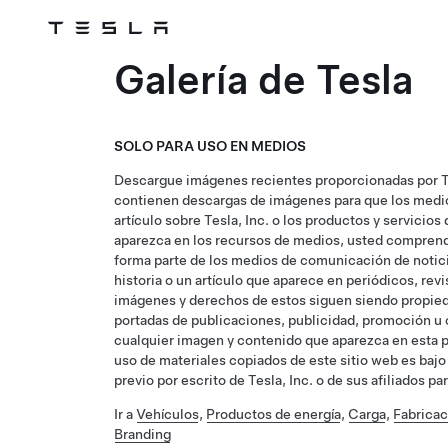
Tesla
Skip to main content
Galería de Tesla
SOLO PARA USO EN MEDIOS
Descargue imágenes recientes proporcionadas por T
contienen descargas de imágenes para que los medios
artículo sobre Tesla, Inc. o los productos y servicio
aparezca en los recursos de medios, usted comprende 
forma parte de los medios de comunicación de noticia
historia o un artículo que aparece en periódicos, revis
imágenes y derechos de estos siguen siendo propiedad
portadas de publicaciones, publicidad, promoción u 
cualquier imagen y contenido que aparezca en esta pág
uso de materiales copiados de este sitio web es baj
previo por escrito de Tesla, Inc. o de sus afiliados 
Ir a
Vehículos
,
Productos de energía
,
Carga
,
Fabricac
Branding