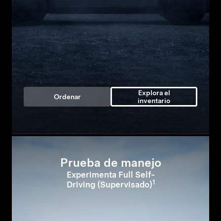
Explora el
Ordenar
inventario
Prueba de manejo
Experimenta Full Self-
1
Driving (Supervisado)