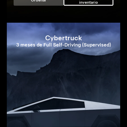
Ordenar
inventario
Cybertruck
3 meses de Full Self-Driving (Supervised)