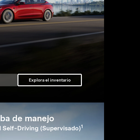
Explora el inventario
ba de manejo
1
 Self-Driving (Supervisado)