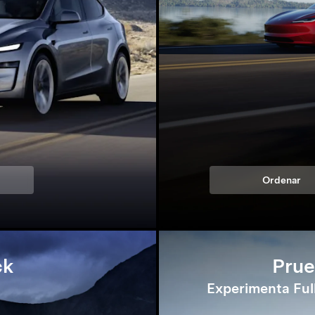
Ordenar
ck
Prue
Experimenta Full