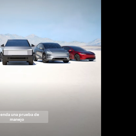
enda una prueba de
manejo