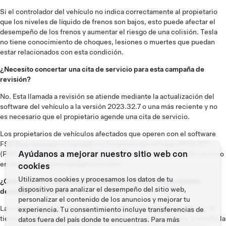
Si el controlador del vehículo no indica correctamente al propietario
que los niveles de líquido de frenos son bajos, esto puede afectar el
desempeño de los frenos y aumentar el riesgo de una colisión. Tesla
no tiene conocimiento de choques, lesiones o muertes que puedan
estar relacionados con esta condición.
¿Necesito concertar una cita de servicio para esta campaña de
revisión?
No. Esta llamada a revisión se atiende mediante la actualización del
software del vehículo a la versión 2023.32.7 o una más reciente y no
es necesario que el propietario agende una cita de servicio.
Los propietarios de vehículos afectados que operen con el software
FSD Beta recibirán el remedio en la versión de software 2023.27.7
Ayúdanos a mejorar nuestro sitio web con
(FSD 11.4.7.3). Del mismo modo, no es necesaria una visita de servicio
en respuesta a esta llamada a revisión.
cookies
Utilizamos cookies y procesamos los datos de tu
¿Qué sucede si mis actualizaciones de software no se pueden
dispositivo para analizar el desempeño del sitio web,
descargar o instalar?
personalizar el contenido de los anuncios y mejorar tu
Las actualizaciones de software pueden fallar por varios motivos. Si
experiencia. Tu consentimiento incluye transferencias de
tienes problemas para actualizar el software de tu vehículo, consulta la
datos fuera del país donde te encuentras. Para más