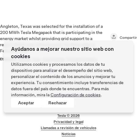
Angleton, Texas was selected for the installation of a
200 MWh Tesla Megapack that is participating in the
Compartir
energy market whilst providing grid support to a
region which was without power for three days in
Ayúdanos a mejorar nuestro sitio web con
February, 2021.
cookies
Etiquetas:
Energy
,
Solar
,
Solar Energy
,
V3 superchargers
Utilizamos cookies y procesamos los datos de tu
dispositivo para analizar el desempeño del sitio web,
personalizar el contenido de los anuncios y mejorar tu
experiencia. Tu consentimiento incluye transferencias de
datos fuera del país donde te encuentras. Para más
información, mira la
Configuración de cookies
.
Aceptar
Rechazar
Tesla ©
2026
Privacidad y legal
Menú de pie de pág
Llamadas a revisión de vehículos
Noticias