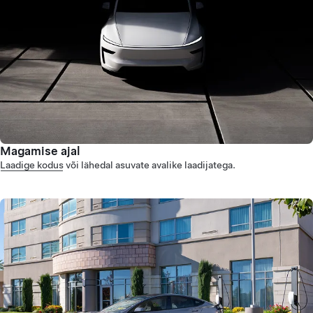
Magamise ajal
Laadige kodus
või lähedal asuvate avalike laadijatega.