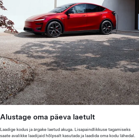
Alustage oma päeva laetult
Laadige kodus ja ärgake laetud akuga. Lisapaindlikkuse tagamiseks
saate avalikke laadijaid hõlpsalt kasutada ja laadida oma kodu lähedal.