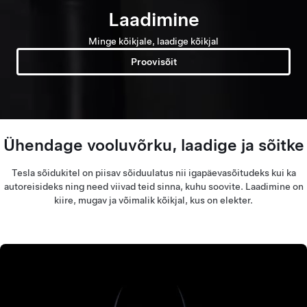
Laadimine
Minge kõikjale, laadige kõikjal
Proovisõit
Ühendage vooluvõrku, laadige ja sõitke
Tesla sõidukitel on piisav sõiduulatus nii igapäevasõitudeks kui ka
autoreisideks ning need viivad teid sinna, kuhu soovite. Laadimine on
kiire, mugav ja võimalik kõikjal, kus on elekter.