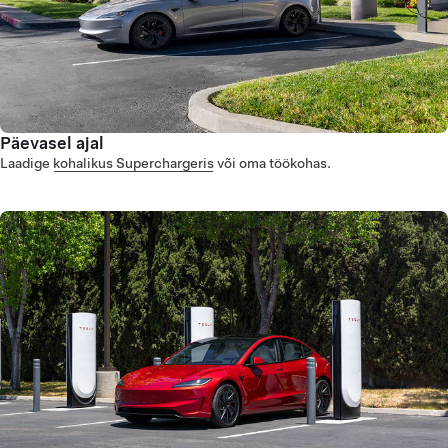
Päevasel ajal
Laadige
kohalikus Superchargeris
või oma töökohas.