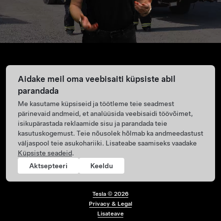
Aidake meil oma veebisaiti küpsiste abil
parandada
Me kasutame küpsiseid ja töötleme teie seadmest
pärinevaid andmeid, et analüüsida veebisaidi töövõimet,
isikupärastada reklaamide sisu ja parandada teie
kasutuskogemust. Teie nõusolek hõlmab ka andmeedastust
väljaspool teie asukohariiki. Lisateabe saamiseks vaadake
Küpsiste seadeid
.
Aktsepteeri
Keeldu
Tesla ©
2026
Privacy & Legal
Footer menu
Lisateave