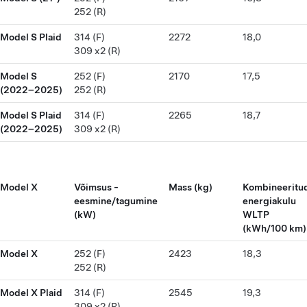
252 (R)
Model S Plaid
314 (F)
2272
18,0
309 x2 (R)
Model S
252 (F)
2170
17,5
(2022–2025)
252 (R)
Model S Plaid
314 (F)
2265
18,7
(2022–2025)
309 x2 (R)
Model X
Võimsus -
Mass (kg)
Kombineeritu
eesmine/tagumine
energiakulu
(kW)
WLTP
(kWh/100 km)
Model X
252 (F)
2423
18,3
252 (R)
Model X Plaid
314 (F)
2545
19,3
309 x2 (R)