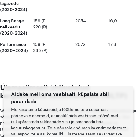
tagavedu
(2020-2024)
Long Range
158 (F)
2054
16,9
nelikvedu
220 (R)
(2020-2024)
Performance
158 (F)
2072
17,3
(2020–2024)
235 (R)
Ülemaailmselt ühtlustatud
Aidake meil oma veebisaiti küpsiste abil
kergsõidukite katsemenetlus (WLTP)
parandada
Me kasutame küpsiseid ja töötleme teie seadmest
WLTP on ülemaailmne standard mitmesuguste sõidukite kütusekulu ja
pärinevaid andmeid, et analüüsida veebisaidi töövõimet,
sõiduulatuse, CO2-heite ja saasteainete taseme määramiseks. See
isikupärastada reklaamide sisu ja parandada teie
protseduur hõlmab mitmesuguseid katseid, mille eesmärk on
kasutuskogemust. Teie nõusolek hõlmab ka andmeedastust
jäljendada reaalseid sõidutingimusi, andes samal ajal järjepidevaid
väljaspool teie asukohariiki. Lisateabe saamiseks vaadake
tulemusi.