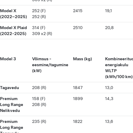
Model X
252 (F)
2415
19,1
(2022–2025)
252 (R)
Model X Plaid
314 (F)
2510
20,8
(2022-2025)
309 x2 (R)
Model 3
Võimsus -
Mass (kg)
Kombineeritu
eesmine/tagumine
energiakulu
(kW)
WLTP
(kWh/100 km)
Tagavedu
208 (R)
1847
13,0
Premium
158 (F)
1899
14,3
Long Range
208 (R)
Nelikvedu
Premium
235 (R)
1822
13,6
Long Range