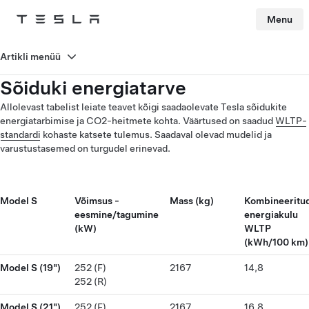
Menu
Tesla
Skip to main content
Artikli menüü
Sõiduki energiatarve
Allolevast tabelist leiate teavet kõigi saadaolevate Tesla sõidukite
energiatarbimise ja CO2-heitmete kohta. Väärtused on saadud
WLTP-
standardi
kohaste katsete tulemus. Saadaval olevad mudelid ja
varustustasemed on turgudel erinevad.
Model S
Võimsus -
Mass (kg)
Kombineeritu
eesmine/tagumine
energiakulu
(kW)
WLTP
(kWh/100 km)
Model S (19")
252 (F)
2167
14,8
252 (R)
Model S (21")
252 (F)
2167
16,8