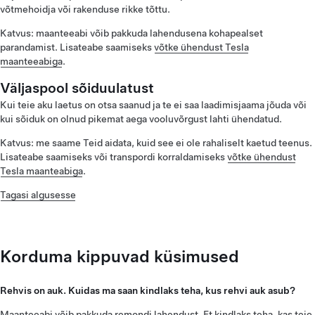
võtmehoidja või rakenduse rikke tõttu.
Katvus: maanteeabi võib pakkuda lahendusena kohapealset
parandamist. Lisateabe saamiseks
võtke ühendust Tesla
maanteeabiga
.
Väljaspool sõiduulatust
Kui teie aku laetus on otsa saanud ja te ei saa laadimisjaama jõuda või
kui sõiduk on olnud pikemat aega vooluvõrgust lahti ühendatud.
Katvus: me saame Teid aidata, kuid see ei ole rahaliselt kaetud teenus.
Lisateabe saamiseks või transpordi korraldamiseks
võtke ühendust
Tesla maanteabiga
.
Tagasi algusesse
Korduma kippuvad küsimused
Rehvis on auk. Kuidas ma saan kindlaks teha, kus rehvi auk asub?
Maanteeabi võib pakkuda remondi lahendust. Et kindlaks teha, kas teie