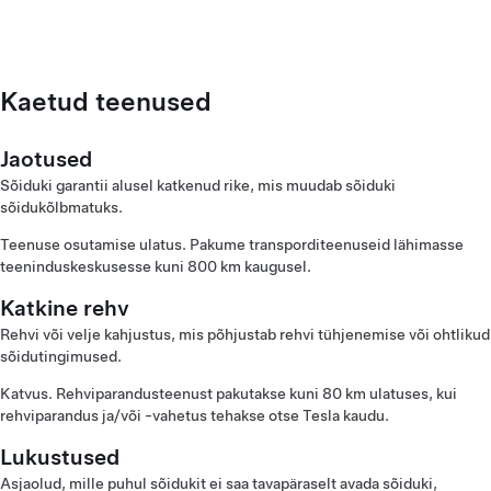
Kaetud teenused
Jaotused
Sõiduki garantii alusel katkenud rike, mis muudab sõiduki
sõidukõlbmatuks.
Teenuse osutamise ulatus. Pakume transporditeenuseid lähimasse
teeninduskeskusesse kuni 800 km kaugusel.
Katkine rehv
Rehvi või velje kahjustus, mis põhjustab rehvi tühjenemise või ohtlikud
sõidutingimused.
Katvus. Rehviparandusteenust pakutakse kuni 80 km ulatuses, kui
rehviparandus ja/või -vahetus tehakse otse Tesla kaudu.
Lukustused
Asjaolud, mille puhul sõidukit ei saa tavapäraselt avada sõiduki,