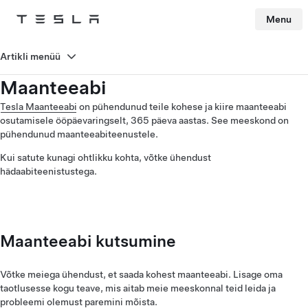
Menu
Tesla
Skip to main content
Artikli menüü
Maanteeabi
Tesla Maanteeabi
on pühendunud teile kohese ja kiire maanteeabi
osutamisele ööpäevaringselt, 365 päeva aastas. See meeskond on
pühendunud maanteeabiteenustele.
Kui satute kunagi ohtlikku kohta, võtke ühendust
hädaabiteenistustega.
Maanteeabi kutsumine
Võtke meiega ühendust, et saada kohest maanteeabi. Lisage oma
taotlusesse kogu teave, mis aitab meie meeskonnal teid leida ja
probleemi olemust paremini mõista.