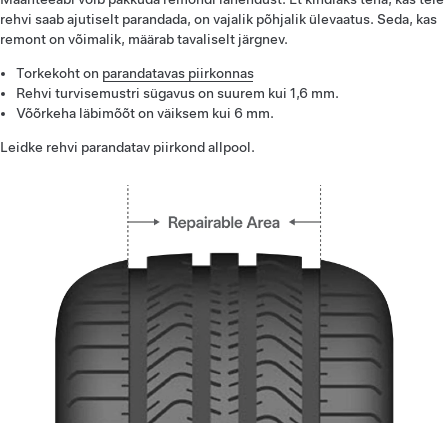
rehvi saab ajutiselt parandada, on vajalik põhjalik ülevaatus. Seda, kas
remont on võimalik, määrab tavaliselt järgnev.
Torkekoht on
parandatavas piirkonnas
Rehvi turvisemustri sügavus on suurem kui 1,6 mm.
Võõrkeha läbimõõt on väiksem kui 6 mm.
Leidke rehvi parandatav piirkond allpool.