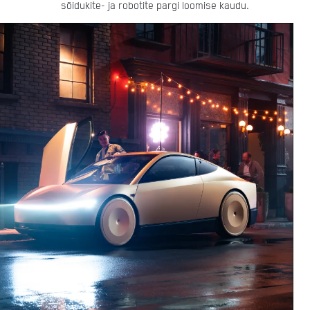
sõidukite- ja robotite pargi loomise kaudu.