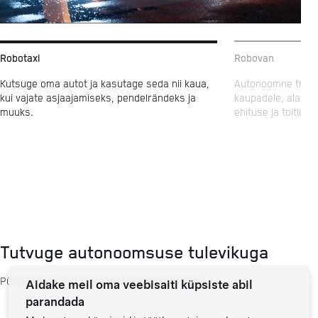
Robotaxi
Robovan
Kutsuge oma autot ja kasutage seda nii kaua,
Autonoomne transp
kui vajate asjaajamiseks, pendelrändeks ja
kaupadele, alates
muuks.
ehituse ja toitlust
Tutvuge autonoomsuse tulevikuga
Püsige kursis Full Self-Driving (järelvalvega).
Aidake meil oma veebisaiti küpsiste abil
parandada