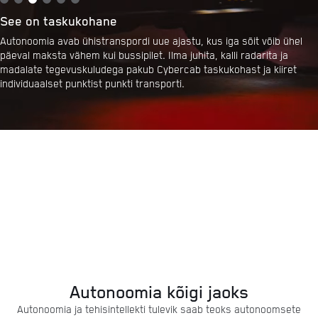
See on taskukohane
Autonoomia avab ühistranspordi uue ajastu, kus iga sõit võib ühel
päeval maksta vähem kui bussipilet. Ilma juhita, kalli radarita ja
madalate tegevuskuludega pakub Cybercab taskukohast ja kiiret
individuaalset punktist punkti transporti.
Autonoomia kõigi jaoks
Autonoomia ja tehisintellekti tulevik saab teoks autonoomsete