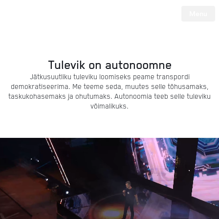
Menu
Tesla
Skip to main content
Tulevik on autonoomne
Jätkusuutliku tuleviku loomiseks peame transpordi
demokratiseerima. Me teeme seda, muutes selle tõhusamaks,
taskukohasemaks ja ohutumaks. Autonoomia teeb selle tuleviku
võimalikuks.