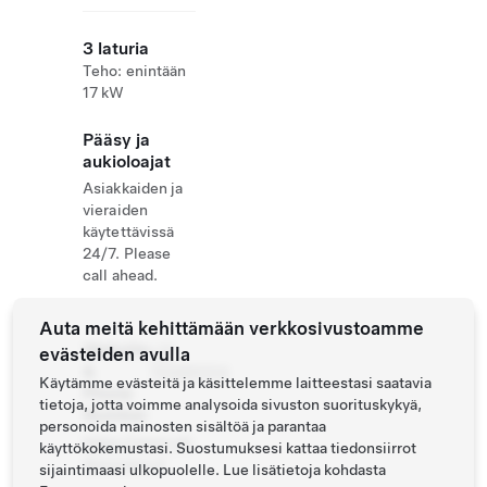
3 laturia
Teho: enintään
17 kW
Pääsy ja
aukioloajat
Asiakkaiden ja
vieraiden
käytettävissä
24/7. Please
call ahead.
Auta meitä kehittämään verkkosivustoamme
Website
+31
evästeiden avulla
&
703991014
Käytämme evästeitä ja käsittelemme laitteestasi saatavia
Phone
tietoja, jotta voimme analysoida sivuston suorituskykyä,
Number
personoida mainosten sisältöä ja parantaa
https://www.ski
käyttökokemustasi. Suostumuksesi kattaa tiedonsiirrot
discovery.nl
sijaintimaasi ulkopuolelle. Lue lisätietoja kohdasta