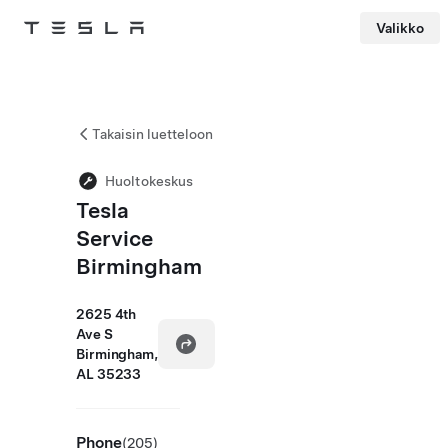
Valikko
Tesla
Skip to main content
Takaisin luetteloon
Huoltokeskus
Tesla
Service
Birmingham
2625 4th
Ave S
Birmingham,
AL 35233
Phone
(205)