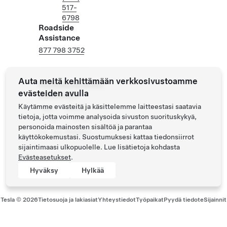
517-
6798
Roadside
Assistance
877 798 3752
Auta meitä kehittämään verkkosivustoamme
Huoltokeskuksen
evästeiden avulla
aukioloajat
Käytämme evästeitä ja käsittelemme laitteestasi saatavia
Ma -
08:00 -
tietoja, jotta voimme analysoida sivuston suorituskykyä,
Pe
17:00
personoida mainosten sisältöä ja parantaa
La - Su
Suljettu
käyttökokemustasi. Suostumuksesi kattaa tiedonsiirrot
sijaintimaasi ulkopuolelle. Lue lisätietoja kohdasta
Evästeasetukset
.
Hyväksy
Hylkää
Tesla ©
2026
Tietosuoja ja lakiasiat
Yhteystiedot
Työpaikat
Pyydä tiedote
Sijainnit