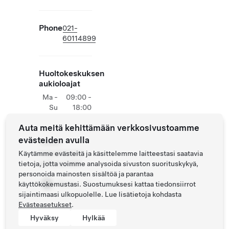
Phone
021-
60114899
Huoltokeskuksen
aukioloajat
Ma -
09:00 -
Su
18:00
Auta meitä kehittämään verkkosivustoamme
evästeiden avulla
Teslan
lisäpalveluita
Käytämme evästeitä ja käsittelemme laitteestasi saatavia
paikan päällä
tietoja, jotta voimme analysoida sivuston suorituskykyä,
personoida mainosten sisältöä ja parantaa
Store
käyttökokemustasi. Suostumuksesi kattaa tiedonsiirrot
sijaintimaasi ulkopuolelle. Lue lisätietoja kohdasta
Evästeasetukset
.
Hyväksy
Hylkää