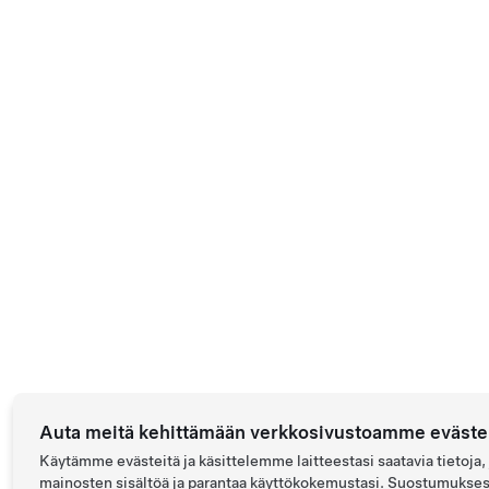
Auta meitä kehittämään verkkosivustoamme evästei
Käytämme evästeitä ja käsittelemme laitteestasi saatavia tietoja
mainosten sisältöä ja parantaa käyttökokemustasi. Suostumuksesi k