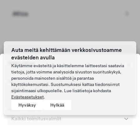
Africa
Tesla © 2026
Auta meitä kehittämään verkkosivustoamme
Tietosuoja ja lakiasiat
evästeiden avulla
Hakualue
Käytämme evästeitä ja käsittelemme laitteestasi saatavia
tietoja, jotta voimme analysoida sivuston suorituskykyä,
personoida mainosten sisältöä ja parantaa
Ajoneuvon rekisteröintipaikan postinumero
käyttökokemustasi. Suostumuksesi kattaa tiedonsiirrot
sijaintimaasi ulkopuolelle. Lue lisätietoja kohdasta
Evästeasetukset
.
Hyväksy
Hylkää
Haettava aineisto