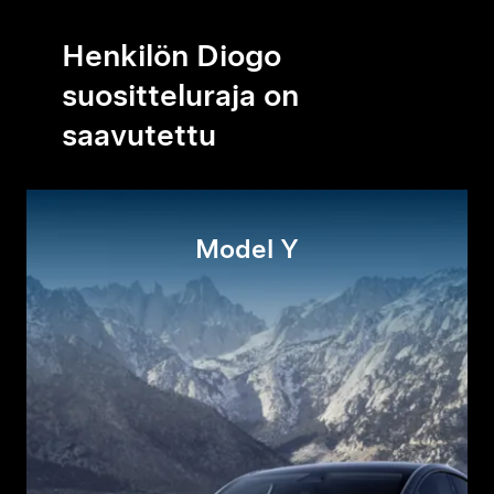
Henkilön Diogo
suositteluraja on
saavutettu
Model Y