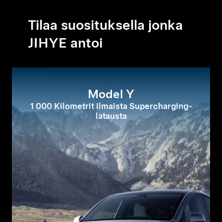
Tilaa suosituksella jonka
JIHYE antoi
Model Y
1 000 Kilometrit ilmaista Supercharging-
latausta